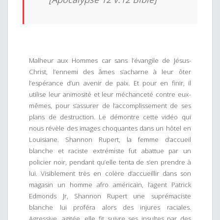
Malheur aux Hommes car sans l’évangile de Jésus-
Christ, l’ennemi des âmes s’acharne à leur ôter
l’espérance d’un avenir de paix. Et pour en finir, il
utilise leur animosité et leur méchanceté contre eux-
mêmes, pour s’assurer de l’accomplissement de ses
plans de destruction. Le démontre cette vidéo qui
nous révèle des images choquantes dans un hôtel en
Louisiane. Shannon Rupert, la femme d’accueil
blanche et raciste extrémiste fut abattue par un
policier noir, pendant qu’elle tenta de s’en prendre à
lui. Visiblement très en colère d’accueillir dans son
magasin un homme afro américain, l’agent Patrick
Edmonds Jr, Shannon Rupert une suprémaciste
blanche lui proféra alors des injures raciales.
Agressive, agitée, elle fit suivre ses insultes par des