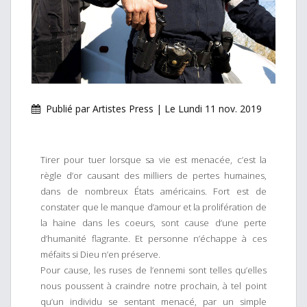
Publié par Artistes Press | Le Lundi 11 nov. 2019
Tirer pour tuer lorsque sa vie est menacée, c’est la
règle d’or causant des milliers de pertes humaines,
dans de nombreux États américains. Fort est de
constater que le manque d’amour et la prolifération de
la haine dans les coeurs, sont cause d’une perte
d’humanité flagrante. Et personne n’échappe à ces
méfaits si Dieu n’en préserve.
Pour cause, les ruses de l’ennemi sont telles qu’elles
nous poussent à craindre notre prochain, à tel point
qu’un individu se sentant menacé, par un simple