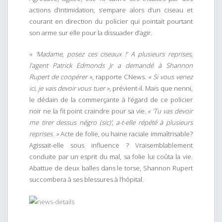
actions d’intimidation, s’empare alors d’un ciseau et
courant en direction du policier qui pointait pourtant
son arme sur elle pour la dissuader d’agir.
« ‘Madame, posez ces ciseaux !’ A plusieurs reprises,
l’agent Patrick Edmonds Jr a demandé à Shannon
Rupert de coopérer »
, rapporte CNews.
« Si vous venez
ici, je vais devoir vous tuer »
, prévient-il. Mais que nenni,
le dédain de la commerçante à l’égard de ce policier
noir ne la fit point craindre pour sa vie.
« ‘Tu vas devoir
me tirer dessus négro (sic)’, a-t-elle répété à plusieurs
reprises. »
Acte de folie, ou haine raciale immaîtrisable?
Agissait-elle sous influence ? Vraisemblablement
conduite par un esprit du mal, sa folie lui coûta la vie.
Abattue de deux balles dans le torse, Shannon Rupert
succombera à ses blessures à l’hôpital.