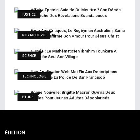
Affaire Epstein: Suicide Ou Meurtre ? Son Décès
JUSTICE
Empêche Des Révélations Scandaleuses
Face Aux Critiques, Le Rugbyman Australien, Samu
NOYAU DE VIE
Kerevi, Réaffirme Son Amour Pour Jésus-Christ
Guinée : Le Mathématicien Ibrahim Tounkara A
SCIENCE
Électrifié Seul Son Village
Une Application Web Met Fin Aux Descriptions
TECHNOLOGIE
Raciales De La Police De San Francisco
Bonne Nouvelle: Brigitte Macron Ouvrira Deux
ETUDE
Écoles Pour Jeunes Adultes Déscolarisés
ÉDITION