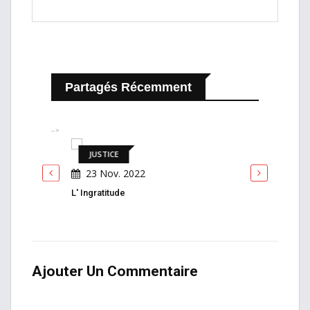
Partagés Récemment
-->
JUSTICE
JUSTI
23 Nov. 2022
23 N
L' Ingratitude
Liberté P
Ajouter Un Commentaire