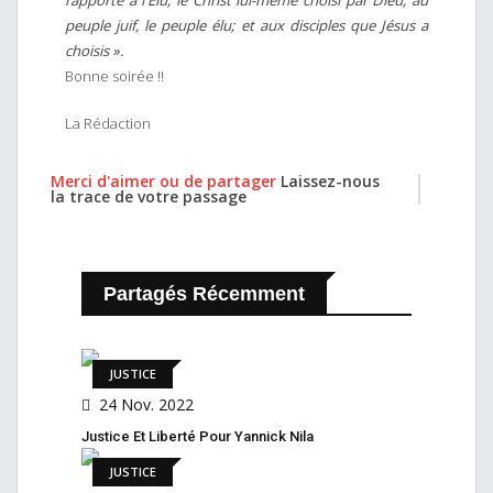
rapporte à l'Élu, le Christ lui-même choisi par Dieu; au
peuple juif, le peuple élu; et aux disciples que Jésus a
choisis ».
Bonne soirée !!
La Rédaction
Merci d'aimer ou de partager
Laissez-nous
la trace de votre passage
Partagés Récemment
JUSTICE
24 Nov. 2022
Justice Et Liberté Pour Yannick Nila
JUSTICE