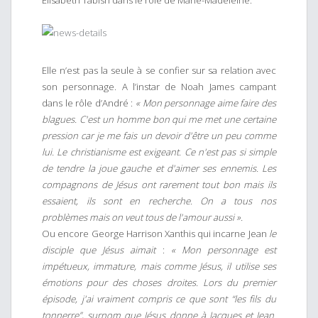
Elisabeth Tabish dans le rôle de Marie-Madeleine.
Elle n’est pas la seule à se confier sur sa relation avec
son personnage. A l’instar de Noah James campant
dans le rôle d’André :
« Mon personnage aime faire des
blagues. C'est un homme bon qui me met une certaine
pression car je me fais un devoir d'être un peu comme
lui. Le christianisme est exigeant. Ce n'est pas si simple
de tendre la joue gauche et d'aimer ses ennemis. Les
compagnons de Jésus ont rarement tout bon mais ils
essaient, ils sont en recherche. On a tous nos
problèmes mais on veut tous de l'amour aussi ».
Ou encore George Harrison Xanthis qui incarne Jean
le
disciple que Jésus aimait
:
« Mon personnage est
impétueux, immature, mais comme Jésus, il utilise ses
émotions pour des choses droites. Lors du premier
épisode, j'ai vraiment compris ce que sont “les fils du
tonnerre”, surnom que Jésus donne à Jacques et Jean.