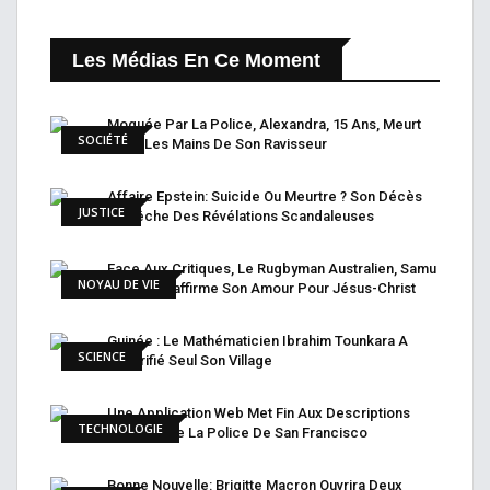
Les Médias En Ce Moment
Moquée Par La Police, Alexandra, 15 Ans, Meurt
SOCIÉTÉ
Entre Les Mains De Son Ravisseur
Affaire Epstein: Suicide Ou Meurtre ? Son Décès
JUSTICE
Empêche Des Révélations Scandaleuses
Face Aux Critiques, Le Rugbyman Australien, Samu
NOYAU DE VIE
Kerevi, Réaffirme Son Amour Pour Jésus-Christ
Guinée : Le Mathématicien Ibrahim Tounkara A
SCIENCE
Électrifié Seul Son Village
Une Application Web Met Fin Aux Descriptions
TECHNOLOGIE
Raciales De La Police De San Francisco
Bonne Nouvelle: Brigitte Macron Ouvrira Deux