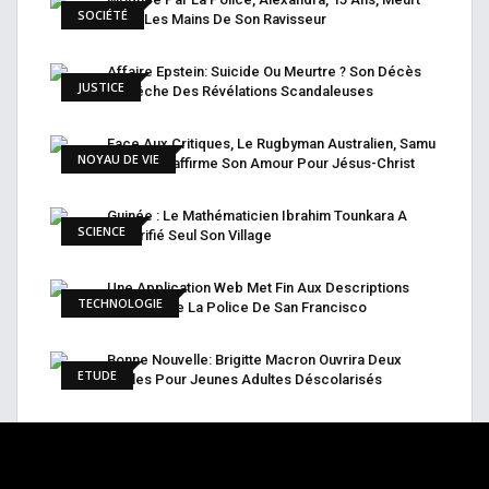
SOCIÉTÉ
Entre Les Mains De Son Ravisseur
Affaire Epstein: Suicide Ou Meurtre ? Son Décès
JUSTICE
Empêche Des Révélations Scandaleuses
Face Aux Critiques, Le Rugbyman Australien, Samu
NOYAU DE VIE
Kerevi, Réaffirme Son Amour Pour Jésus-Christ
Guinée : Le Mathématicien Ibrahim Tounkara A
SCIENCE
Électrifié Seul Son Village
Une Application Web Met Fin Aux Descriptions
TECHNOLOGIE
Raciales De La Police De San Francisco
Bonne Nouvelle: Brigitte Macron Ouvrira Deux
ETUDE
Écoles Pour Jeunes Adultes Déscolarisés