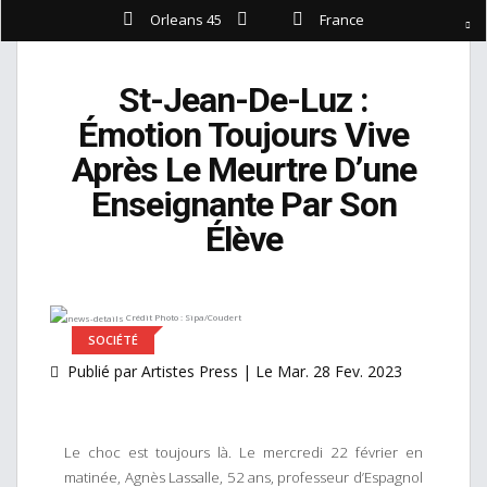
Orleans 45
France
St-Jean-De-Luz :
Émotion Toujours Vive
Après Le Meurtre D’une
Enseignante Par Son
Élève
Crédit Photo : Sipa/Coudert
SOCIÉTÉ
Publié par Artistes Press | Le Mar. 28 Fev. 2023
Le choc est toujours là. Le mercredi 22 février en
matinée, Agnès Lassalle, 52 ans, professeur d’Espagnol