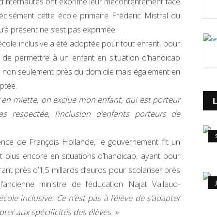
 d’internautes ont exprimé leur mécontentement face
précisément cette école primaire Fréderic Mistral du
’à présent ne s’est pas exprimée.
école inclusive a été adoptée pour tout enfant, pour
 de permettre à un enfant en situation d’handicap
ire non seulement près du domicile mais également en
ptée.
ur en miette, on exclue mon enfant, qui est porteur
s respectée, l’inclusion d’enfants porteurs de
ence de François Hollande, le gouvernement fit un
 et plus encore en situations d’handicap, ayant pour
rant près d’1,5 millards d’euros pour scolariser près
ancienne ministre de l’éducation Najat Vallaud-
école inclusive. Ce n’est pas à l’élève de s’adapter
er aux spécificités des élèves. »