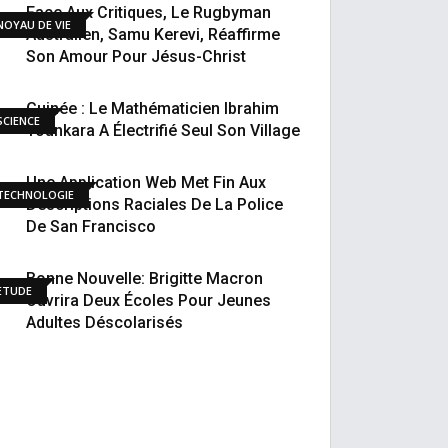
Face Aux Critiques, Le Rugbyman
NOYAU DE VIE
Australien, Samu Kerevi, Réaffirme
Son Amour Pour Jésus-Christ
Guinée : Le Mathématicien Ibrahim
SCIENCE
Tounkara A Électrifié Seul Son Village
Une Application Web Met Fin Aux
TECHNOLOGIE
Descriptions Raciales De La Police
De San Francisco
Bonne Nouvelle: Brigitte Macron
ETUDE
Ouvrira Deux Écoles Pour Jeunes
Adultes Déscolarisés