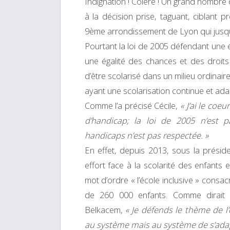
Indignation ! Colère ! Un grand nombre
à la décision prise, taguant, ciblant 
9ème arrondissement de Lyon qui jusqu
Pourtant la loi de 2005 défendant une 
une égalité des chances et des droits
d’être scolarisé dans un milieu ordina
ayant une scolarisation continue et ada
Comme l’a précisé Cécile,
« J’ai le coe
d’handicap; la loi de 2005 n’est pa
handicaps n’est pas respectée. »
En effet, depuis 2013, sous la présid
effort face à la scolarité des enfants
mot d’ordre « l’école inclusive » consac
de 260 000 enfants. Comme dirait l’
Belkacem,
« Je défends le thème de l’
au système mais au système de s’adapt