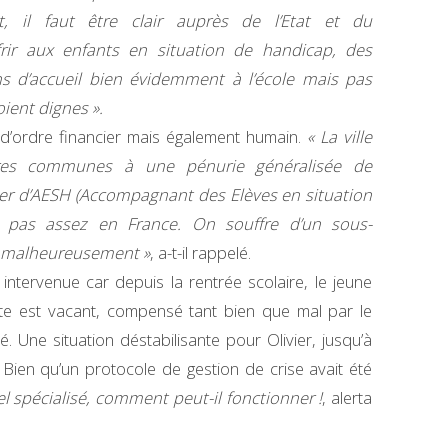
 il faut être clair auprès de l’Etat et du
rir aux enfants en situation de handicap, des
ons d’accueil bien évidemment à l’école mais pas
oient dignes ».
 d’ordre financier mais également humain.
« La ville
res communes à une pénurie généralisée de
lier d’AESH (Accompagnant des Elèves en situation
 a pas assez en France. On souffre d’un sous-
r malheureusement »
, a-t-il rappelé.
st intervenue car depuis la rentrée scolaire, le jeune
te est vacant, compensé tant bien que mal par le
. Une situation déstabilisante pour Olivier, jusqu’à
Bien qu’un protocole de gestion de crise avait été
el spécialisé, comment peut-il fonctionner !
, alerta