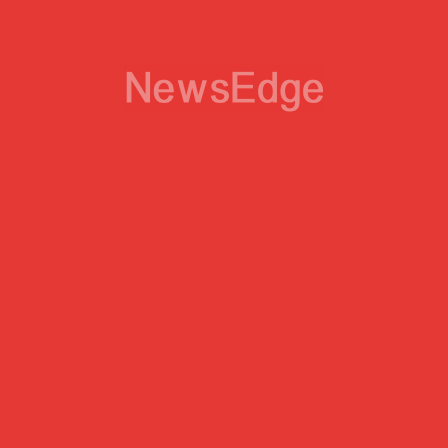
Perla Kouam WAFFO
Artistes Press
Assistante de rédaction chez 🗞📰
Artistes Press - Entrepreneuse
Partagés Récemment
JUSTICE
24 Nov. 2022