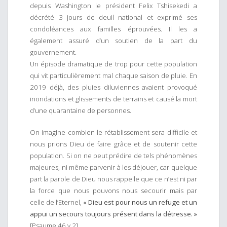
depuis Washington le président Felix Tshisekedi a
décrété 3 jours de deuil national et exprimé ses
condoléances aux familles éprouvées. Il les a
également assuré d’un soutien de la part du
gouvernement.
Un épisode dramatique de trop pour cette population
qui vit particulièrement mal chaque saison de pluie. En
2019 déjà, des pluies diluviennes avaient provoqué
inondations et glissements de terrains et causé la mort
d’une quarantaine de personnes.
On imagine combien le rétablissement sera difficile et
nous prions Dieu de faire grâce et de soutenir cette
population. Si on ne peut prédire de tels phénomènes
majeures, ni même parvenir à les déjouer, car quelque
part la parole de Dieu nous rappelle que ce n’est ni par
la force que nous pouvons nous secourir mais par
celle de l’Eternel,
« Dieu est pour nous un refuge et un
appui un secours toujours présent dans la détresse. »
[Psaume 46 v.2]