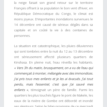
la neige faisait son grand retour sur le territoire
Français offrant à sa population le bon vent d’hiver, en
République Démocratique du Congo, le climat est
moins joyeux. D’importantes inondations survenues le
14 décembre ont causé de sérieux dégâts dans sa
capitale et on coûté la vie à des centaines de
personnes.
La situation est catastrophique, les pluies diluviennes
qui sont tombées entre la nuit du 12 au 13 décembre
ont sérieusement affecté plusieurs quartiers de
Kinshasa. En pleine nuit, l’eau réveilla les habitants.
« Vers 3h du matin, brusquement, on a vu de l’eau qui
commençait à monter, mélangée avec des immondices.
J’ai pris tous mes enfants et je les ai évacués. J’ai tout
perdu, mais l’essentiel, c'est que j’ai sauvé mes
enfants »
, témoignait un père de famille. Parmi les
quartiers les plus touchés figure le pont de Makele, les
eaux de la rivière de Gombe ont débordé et inondé
ses alentours. Selon le bilan provisoire de ce mercredi