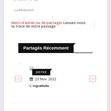
La Rédaction
Merci d'aimer ou de partager
Laissez-nous
la trace de votre passage
Partagés Récemment
-->
JUSTICE
JUS
23 Nov. 2022
23 
L' Ingratitude
Liberté 