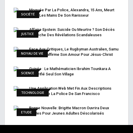
Moquée Par La Police, Alexandra, 15 Ans, Meurt
SOCIÉTÉ
Entre Les Mains De Son Ravisseur
Affaire Epstein: Suicide Ou Meurtre ? Son Décès
JUSTICE
Empêche Des Révélations Scandaleuses
Face Aux Critiques, Le Rugbyman Australien, Samu
NOYAU DE VIE
Kerevi, Réaffirme Son Amour Pour Jésus-Christ
Guinée : Le Mathématicien Ibrahim Tounkara A
SCIENCE
Électrifié Seul Son Village
Une Application Web Met Fin Aux Descriptions
TECHNOLOGIE
Raciales De La Police De San Francisco
Bonne Nouvelle: Brigitte Macron Ouvrira Deux
ETUDE
Écoles Pour Jeunes Adultes Déscolarisés