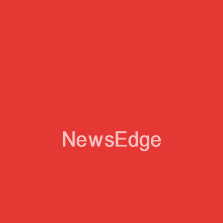
24 Nov. 2022
Justice Et Liberté Pour Yannick Nila
JUSTICE
23 Nov. 2022
L' Ingratitude
JUSTICE
23 Nov. 2022
Liberté Pour Yannick Nila
JUSTICE
28 Juin 2022
COMMUNIQUÉ DE PRESSE
JUSTICE
12 Sept. 2022
Avocat Depuis 26 Ans, Eric Morain Renonce À La
Fonction À Cause D’une Justice Qui Ne Nous
Écoute Plus !