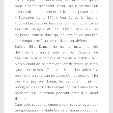
2023 n’a pas commencé sous les meilleurs auspices
pour le sportif américain Damar Hamlin, victime d’un
arrêt cardiaque en plein match le lundi 2 janvier 2023.
A l’occasion de la 17ème journée de la National
Football League, a eu lieu la rencontre choc entre les
Cincinati Bengals et les Buffalo Bills qui n’a
malheureusement duré qu’une dizaine de minutes.
Interrompu suite à la crise cardiaque du défenseur des
Buffalo Bills Damar Hamlin, le match a été
définitivement arrêté puis annulé. L’équipe de
Cincinati jouait à domicile et menait le match 7 à 3.
Mais au bout de ce premier quart de temps, le safety
Damar Hamlin s’est effondré après un choc violent à la
poitrine, à la suite d’un plaquage d’un adversaire. Il fut
très vite pris en charge, les secours ont pu lui
prodiguer des soins de réanimation dans l’ambulance
présente sur le terrain pendant près d’un quart
d’heure.
Dans cette séquence émouvante et sous le regard des
téléspectateurs, le stade bondé a retenu son souffle.