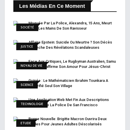
Les Médias En Ce Moment
Moquée Par La Police, Alexandra, 15 Ans, Meurt
SOCIÉTÉ
Entre Les Mains De Son Ravisseur
Affaire Epstein: Suicide Ou Meurtre ? Son Décès
JUSTICE
Empêche Des Révélations Scandaleuses
Face Aux Critiques, Le Rugbyman Australien, Samu
NOYAU DE VIE
Kerevi, Réaffirme Son Amour Pour Jésus-Christ
Guinée : Le Mathématicien Ibrahim Tounkara A
SCIENCE
Électrifié Seul Son Village
Une Application Web Met Fin Aux Descriptions
TECHNOLOGIE
Raciales De La Police De San Francisco
Bonne Nouvelle: Brigitte Macron Ouvrira Deux
ETUDE
Écoles Pour Jeunes Adultes Déscolarisés