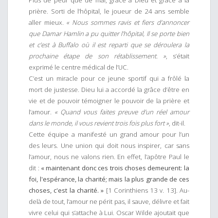
Plus de peur que de mal, grâce à Dieu et grâce à la
prière. Sorti de l’hôpital, le joueur de 24 ans semble
aller mieux.
« Nous sommes ravis et fiers d’annoncer
que Damar Hamlin a pu quitter l’hôpital, Il se porte bien
et c’est à Buffalo où il est reparti que se déroulera la
prochaine étape de son rétablissement. »
, s’était
exprimé le centre médical de l’UC.
C’est un miracle pour ce jeune sportif qui a frôlé la
mort de justesse. Dieu lui a accordé la grâce d’être en
vie et de pouvoir témoigner le pouvoir de la prière et
l’amour.
« Quand vous faites preuve d’un réel amour
dans le monde, il vous revient trois fois plus fort »
, dit-il.
Cette équipe a manifesté un grand amour pour l’un
des leurs. Une union qui doit nous inspirer, car sans
l’amour, nous ne valons rien. En effet, l’apôtre Paul le
dit :
« maintenant donc ces trois choses demeurent: la
foi, l'espérance, la charité; mais la plus grande de ces
choses, c'est la charité. »
[1 Corinthiens 13 v. 13]. Au-
delà de tout, l’amour ne périt pas, il sauve, délivre et fait
vivre celui qui s’attache à Lui. Oscar Wilde ajoutait que