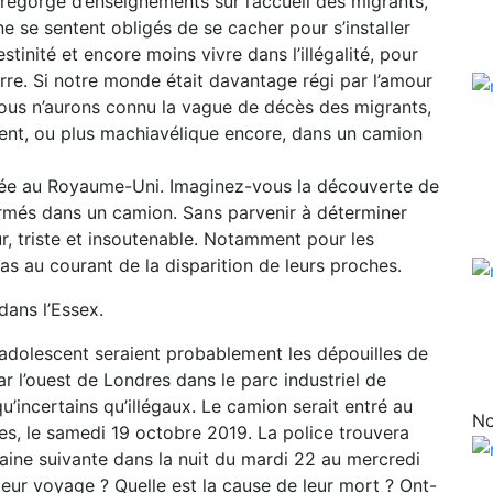
 regorge d’enseignements sur l’accueil des migrants,
ne se sentent obligés de se cacher pour s’installer
tinité et encore moins vivre dans l’illégalité, pour
erre. Si notre monde était davantage régi par l’amour
 nous n’aurons connu la vague de décès des migrants,
nt, ou plus machiavélique encore, dans un camion
éroulée au Royaume-Uni. Imaginez-vous la découverte de
més dans un camion. Sans parvenir à déterminer
eur, triste et insoutenable. Notamment pour les
pas au courant de la disparition de leurs proches.
dans l’Essex.
adolescent seraient probablement les dépouilles de
r l’ouest de Londres dans le parc industriel de
’incertains qu’illégaux. Le camion serait entré au
No
es, le samedi 19 octobre 2019. La police trouvera
aine suivante dans la nuit du mardi 22 au mercredi
leur voyage ? Quelle est la cause de leur mort ? Ont-