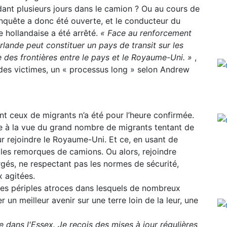
dant plusieurs jours dans le camion ? Ou au cours de
enquête a donc été ouverte, et le conducteur du
 hollandaise a été arrêté.
« Face au renforcement
Irlande peut constituer un pays de transit sur les
e des frontières entre le pays et le Royaume-Uni. »
,
n des victimes, un « processus long » selon Andrew
nt ceux de migrants n’a été pour l’heure confirmée.
e à la vue du grand nombre de migrants tentant de
ur rejoindre le Royaume-Uni. Et ce, en usant de
les remorques de camions. Ou alors, rejoindre
rgés, ne respectant pas les normes de sécurité,
x agitées.
 les périples atroces dans lesquels de nombreux
 un meilleur avenir sur une terre loin de la leur, une
e dans l'Essex. Je reçois des mises à jour régulières