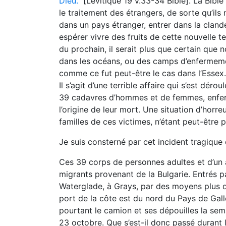
Dieu.
[Lévitique 19 v.33-34 Bible]. La Bible
le traitement des étrangers, de sorte qu’ils 
dans un pays étranger, entrer dans la clandes
espérer vivre des fruits de cette nouvelle t
du prochain, il serait plus que certain que
dans les océans, ou des camps d’enfermeme
comme ce fut peut-être le cas dans l’Essex.
Il s’agit d’une terrible affaire qui s’est d
39 cadavres d’hommes et de femmes, enfer
l’origine de leur mort. Une situation d’horr
familles de ces victimes, n’étant peut-être 
Je suis consterné par cet incident tragique 
Ces 39 corps de personnes adultes et d’un 
migrants provenant de la Bulgarie. Entrés pa
Waterglade, à Grays, par des moyens plus qu
port de la côte est du nord du Pays de Gall
pourtant le camion et ses dépouilles la sem
23 octobre. Que s’est-il donc passé durant 