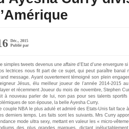
l’Amérique
16
Déc., 2015
Publié par
Artistes Press | Rédac' | Noyau de vie
e simples tweets devenus une affaire d’Etat d’une envergure si
os lectrices nous fit part de ce sujet, qui peut paraître banal
rand message. Ayant ouvertement témoigné son plein engagem
eigneur Jésus, élu meilleur joueur de l'année 2014-2015 
layer et récemment Joueur du mois de novembre, Stephen Curry
ait à nouveau parler de lui, non pas pour ses talents sportif
olémiques de son épouse, la belle Ayesha Curry.
e couple NBA le plus adulé et admiré des Etats-Unis fait face 
es derniers temps. Les faits sont les suivants. Mrs Curry appor
endance mode ultra sexy, mettant en valeur les « micro-vêteme
odiums des plus grandes marques, dictant inéluctablement