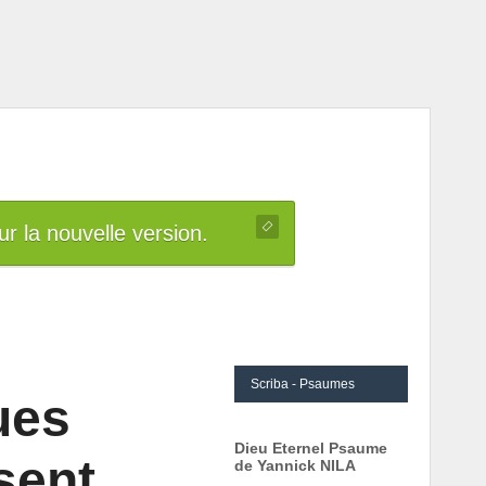
r la nouvelle version.
Scriba - Psaumes
ues
Dieu Eternel Psaume
sent
de Yannick NILA