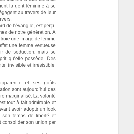
ent la gent féminine à se
égagent au travers de leur
rvers.
rd de l’évangile, est perçu
es de notre génération. A
’octroie une image de femme
 effet une femme vertueuse
ir de séduction, mais se
sprit qu’elle possède. Des
, invisible et irrésistible.
 apparence et ses goûts
ocation sont aujourd’hui des
re marginalisé. La volonté
st tout à fait admirable et
avant avoir adopté un look
t son temps de liberté et
t consolider son union par