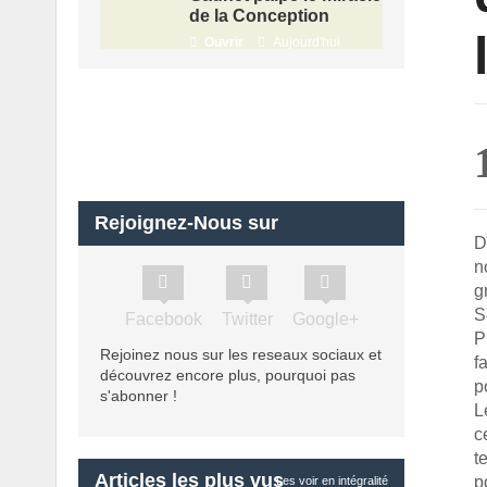
de la Conception
Ouvrir
Aujourd'hui
Rejoignez-Nous sur
D
n
g
S
Facebook
Twitter
Google+
P
Rejoinez nous sur les reseaux sociaux et
f
découvrez encore plus, pourquoi pas
p
s'abonner !
L
c
t
Articles les plus vus
p
Les voir en intégralité