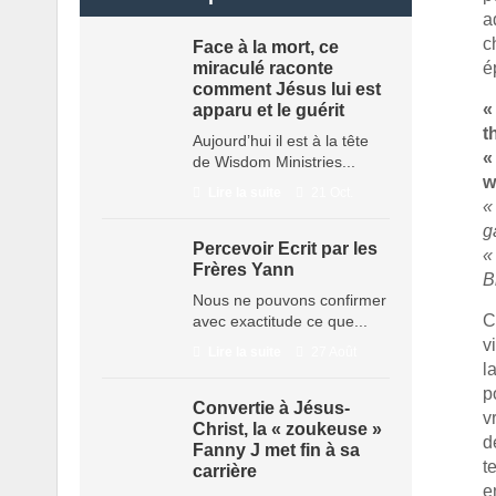
a
c
Face à la mort, ce
miraculé raconte
é
comment Jésus lui est
«
apparu et le guérit
t
Aujourd’hui il est à la tête
«
de Wisdom Ministries...
w
Lire la suite
21 Oct.
«
g
Percevoir Ecrit par les
«
Frères Yann
B
Nous ne pouvons confirmer
C
avec exactitude ce que...
v
Lire la suite
27 Août
l
p
Convertie à Jésus-
v
Christ, la « zoukeuse »
d
Fanny J met fin à sa
t
carrière
e