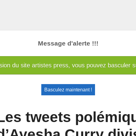
Message d'alerte !!!
sion du site artistes press, vous pouvez basculer su
Basculez maintenant !
Les tweets polémiq
d’Ayesha Curry divi