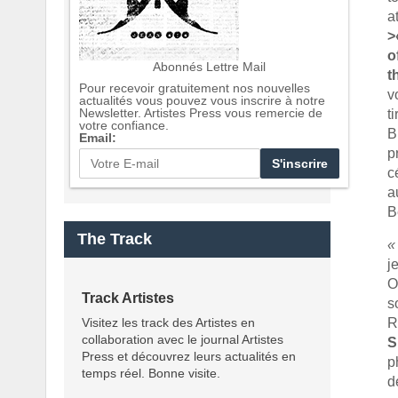
a
>
o
Abonnés Lettre Mail
t
Pour recevoir gratuitement nos nouvelles
v
actualités vous pouvez vous inscrire à notre
Newsletter. Artistes Press vous remercie de
t
votre confiance.
B
Email:
p
c
a
B
The Track
«
j
O
Track Artistes
s
Visitez les track des Artistes en
R
collaboration avec le journal Artistes
S
Press et découvrez leurs actualités en
p
temps réel. Bonne visite.
d