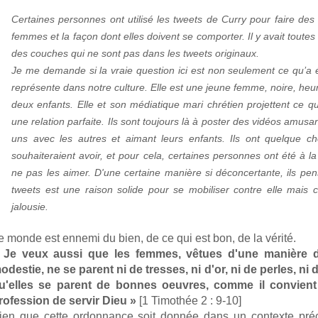
Certaines personnes ont utilisé les tweets de Curry pour faire des 
femmes et la façon dont elles doivent se comporter. Il y avait toute
des couches qui ne sont pas dans les tweets originaux.
Je me demande si la vraie question ici est non seulement ce qu’a 
représente dans notre culture. Elle est une jeune femme, noire, h
deux enfants. Elle et son médiatique mari chrétien projettent ce 
une relation parfaite. Ils sont toujours là à poster des vidéos amusa
uns avec les autres et aimant leurs enfants. Ils ont quelque
souhaiteraient avoir, et pour cela, certaines personnes ont été à l
ne pas les aimer. D'une certaine manière si déconcertante, ils pe
tweets est une raison solide pour se mobiliser contre elle mais
jalousie.
e monde est ennemi du bien, de ce qui est bon, de la vérité.
 Je veux aussi que les femmes, vêtues d'une manière d
odestie, ne se parent ni de tresses, ni d'or, ni de perles, n
u'elles se parent de bonnes oeuvres, comme il convien
rofession de servir Dieu »
[1 Timothée 2 : 9-10]
ien que cette ordonnance soit donnée dans un contexte pré