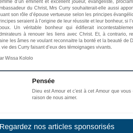
emme d’un éminent et excellent joueur, évangéliste, proclama
mbassadeur du Christ, Mrs Curry souhaiterait-elle aussi apporte
ouant son rôle d’épouse vertueuse selon les principes évangél
rincipes seraient à l’origine de leur réussite et leur bonheur, si l
poux. Un véritable bonheur qui édifierait incontestable
dmirateurs à renouer les liens avec Christ. Et, à contrario, re
aine les âmes ne voulant reconnaitre la bonté et la beauté de D
a vie des Curry faisant d’eux des témoignages vivants.
ar Wissa Kololo
Pensée
Dieu est Amour et c'est à cet Amour que vous 
raison de nous aimer.
Regardez nos articles sponsorisés