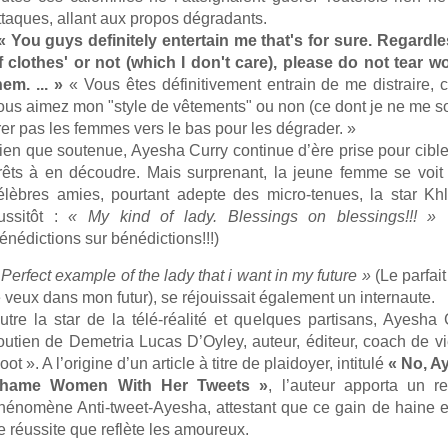
ttaques, allant aux propos dégradants.
« You guys definitely entertain me that's for sure. Regardles
f clothes' or not (which I don't care), please do not tea
hem. ... »
« Vous êtes définitivement entrain de me distraire, c
ous aimez mon "style de vêtements" ou non (ce dont je ne me sou
irer pas les femmes vers le bas pour les dégrader. »
ien que soutenue, Ayesha Curry continue d’ère prise pour cibl
rêts à en découdre. Mais surprenant, la jeune femme se voit
élèbres amies, pourtant adepte des micro-tenues, la star Khl
ussitôt :
« My kind of lady. Blessings on blessings!!! »
(
énédictions sur bénédictions!!!)
 Perfect example of the lady that i want in my future »
(Le parfai
e veux dans mon futur), se réjouissait également un internaute.
utre la star de la télé-réalité et quelques partisans, Ayesha
outien de Demetria Lucas D’Oyley, auteur, éditeur, coach de v
oot ». A l’origine d’un article à titre de plaidoyer, intitulé
« No, A
hame Women With Her Tweets »
, l’auteur apporta un r
hénomène Anti-tweet-Ayesha, attestant que ce gain de haine es
e réussite que reflète les amoureux.