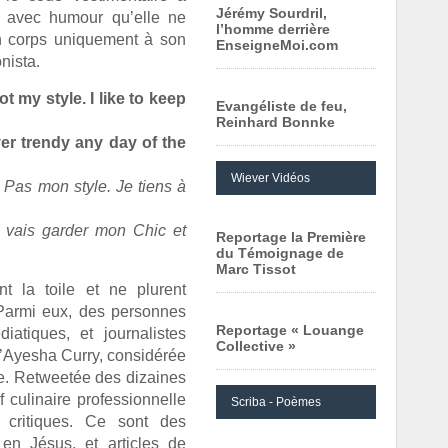
Jérémy Sourdril,
ta avec humour qu’elle ne
l’homme derrière
on corps uniquement à son
EnseigneMoi.com
nista.
 my style. I like to keep
Evangéliste de feu,
Reinhard Bonnke
over trendy any day of the
Wiever Vidéos
 Pas mon style. Je tiens à
e vais garder mon Chic et
Reportage la Première
du Témoignage de
Marc Tissot
t la toile et ne plurent
. Parmi eux, des personnes
Reportage « Louange
atiques, et journalistes
Collective »
d’Ayesha Curry, considérée
ée. Retweetée des dizaines
ef culinaire professionnelle
Scriba - Poèmes
critiques. Ce sont des
en Jésus, et articles de