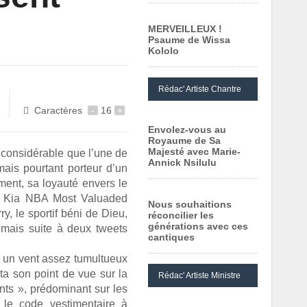
MERVEILLEUX !
Psaume de Wissa
Kololo
Rédac' Artiste Chantre
Imprimer cet article
Caractères
-
16
+
Envolez-vous au
Royaume de Sa
Majesté avec Marie-
 considérable que l’une de
Annick Nsilulu
 mais pourtant porteur d’un
ent, sa loyauté envers le
au Kia NBA Most Valuaded
Nous souhaitions
, le sportif béni de Dieu,
réconcilier les
générations avec ces
s mais suite à deux tweets
cantiques
à un vent assez tumultueux
ta son point de vue sur la
Rédac' Artiste Ministre
nts », prédominant sur les
 le code vestimentaire à