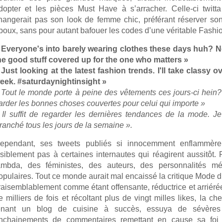
dopter et les pièces Must Have à s’arracher. Celle-ci twit
hangerait pas son look de femme chic, préférant réserver s
poux, sans pour autant bafouer les codes d’une véritable Fashio
 Everyone's into barely wearing clothes these days huh? Not
he good stuff covered up for the one who matters »
 Just looking at the latest fashion trends. I'll take classy 
eek. #saturdaynightinsight »
 Tout le monde porte à peine des vêtements ces jours-ci hein?
arder les bonnes choses couvertes pour celui qui importe »
 Il suffit de regarder les dernières tendances de la mode. J
ranché tous les jours de la semaine ».
ependant, ses tweets publiés si innocemment enflammèren
isiblement pas à certaines internautes qui réagirent aussitôt
ambda, des féministes, des auteurs, des personnalités médi
opulaires. Tout ce monde aurait mal encaissé la critique Mode 
raisemblablement comme étant offensante, réductrice et arriér
e milliers de fois et récoltant plus de vingt milles likes, la ch
enant un blog de cuisine à succès, essuya de sévères 
nchainements de commentaires remettant en cause sa foi 