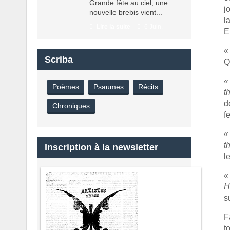
Grande fête au ciel, une
j
nouvelle brebis vient...
l
Lire la suite
6 Juin.
E
«
Scriba
Q
«
Poèmes
Psaumes
Récits
t
d
Chroniques
f
«
t
Inscription à la newsletter
l
«
H
s
F
t