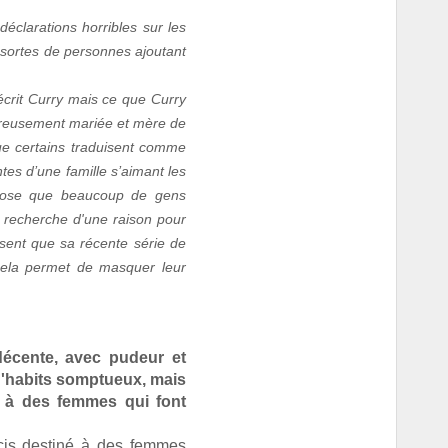
déclarations horribles sur les
s sortes de personnes ajoutant
écrit Curry mais ce que Curry
eureusement mariée et mère de
que certains traduisent comme
ntes d’une famille s’aimant les
 chose que beaucoup de gens
a recherche d'une raison pour
nsent que sa récente série de
 cela permet de masquer leur
écente, avec pudeur et
i d'habits somptueux, mais
t à des femmes qui font
cis destiné à des femmes