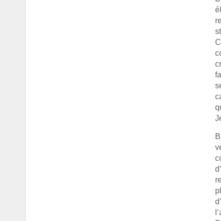
é
r
s
C
c
c
f
s
c
q
J
B
v
c
d
r
p
d
l