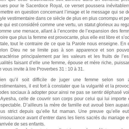
lues pour le Sacerdoce Royal, ce verset poussera inévitablem
emettre en question concernant l’image et le message qui se d
tyle vestimentaire dans ce siècle de plus en plus corrompu et pe
e qui est considéré comme une vertu, un statut glorieux au rega
omme une menace, allant à l’encontre de l’expansion des femm
roire que plus la femme est provocante, plus elle est libre et s
atale, tout le contraire de ce que la Parole nous enseigne. En
elon Dieu ne se limite pas à son apparence et son pouvo
aractérise principalement par les valeurs et les fruits de l’e
ualités faisant d’elle une femme, épouse et mère riche, puissante
e vous invite à lire Proverbes 31 : 10 à 31.
ien qu’il soit difficile de juger une femme selon son
estimentaires, il est fort à constater que la vulgarité et la prov
odes sociaux à adopter pour ainsi ne pas se sentir déphasé voi
’Ayesha, celle de couvrir son corps pour celui qui lui importe e
espectable. D’ailleurs la mère de famille eut avoué bien aupar
lus strict depuis qu’elle fut maman. Une preuve qu’elle eu
’insouciance avant d’entrer dans les liens sacrés du mariage e
’arrivée de ses enfants.