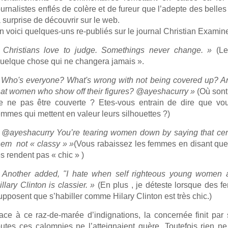
ournalistes enflés de colère et de fureur que l’adepte des belle
a surprise de découvrir sur le web.
n voici quelques-uns re-publiés sur le journal Christian Examine
 Christians love to judge. Somethings never change. »
(Les
uelque chose qui ne changera jamais ».
 Who's everyone? What's wrong with not being covered up? Are
hat women who show off their figures? @ayeshacurry »
(Où sont 
e ne pas être couverte ? Etes-vous entrain de dire que vou
emmes qui mettent en valeur leurs silhouettes ?)
 @ayeshacurry You’re tearing women down by saying that cer
hem not « classy » »
(Vous rabaissez les femmes en disant que
es rendent pas « chic » )
 Another added, "I hate when self righteous young women a
illary Clinton is classier. »
(En plus , je déteste lorsque des f
upposent que s’habiller comme Hilary Clinton est très chic.)
ace à ce raz-de-marée d’indignations, la concernée finit par
outes ces calomnies ne l’atteignaient guère. Toutefois rien ne p