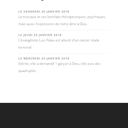
LE VENDREDI 26 JANVIER 2018
La musique et ses bienfaits thérapeutiques, psychiques,
mais aussi l’expression de notre âme à Dieu
LE JEUDI 25 JANVIER 2018
L’évangéliste Luis Palau est atteint d’un cancer stade
terminal
LE MERCREDI 24 JANVIER 2018
Stérile, elle a demandé 1 garçon à Dieu, elle a eu des
quadruplés